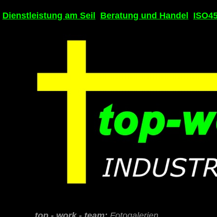
Dienstleistung am Seil
Beratung und Handel
ISO4
top - work - team:
Fotogalerien